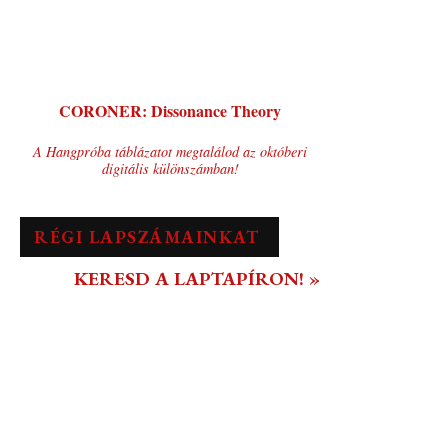
CORONER: Dissonance Theory
A Hangpróba táblázatot megtalálod az októberi
digitális különszámban!
RÉGI LAPSZÁMAINKAT
KERESD A LAPTAPÍRON! »