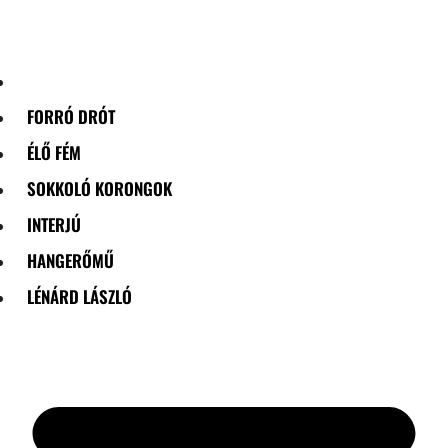
Skip
to
content
FORRÓ DRÓT
ÉLŐ FÉM
SOKKOLÓ KORONGOK
INTERJÚ
HANGERŐMŰ
LÉNÁRD LÁSZLÓ