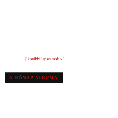
[
korábbi lapszámok »
]
A HÓNAP ALBUMA