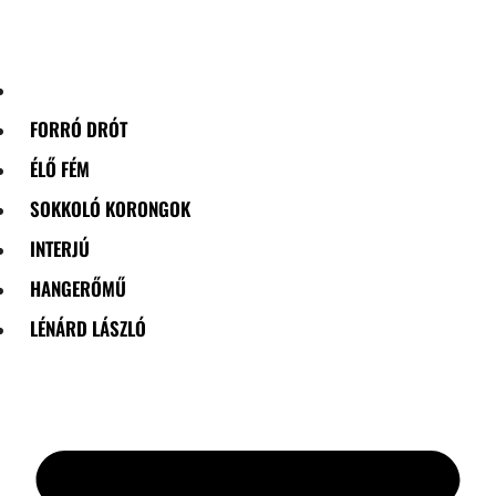
Skip
to
content
FORRÓ DRÓT
ÉLŐ FÉM
SOKKOLÓ KORONGOK
INTERJÚ
HANGERŐMŰ
LÉNÁRD LÁSZLÓ