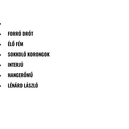
Skip
to
content
FORRÓ DRÓT
ÉLŐ FÉM
SOKKOLÓ KORONGOK
INTERJÚ
HANGERŐMŰ
LÉNÁRD LÁSZLÓ