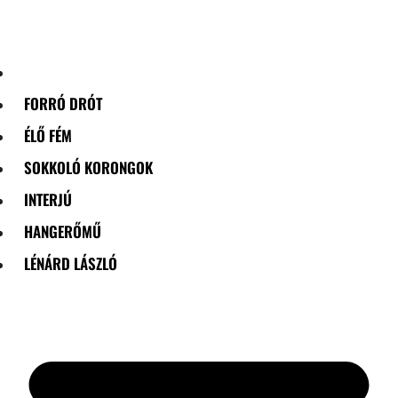
Skip
to
content
FORRÓ DRÓT
ÉLŐ FÉM
SOKKOLÓ KORONGOK
INTERJÚ
HANGERŐMŰ
LÉNÁRD LÁSZLÓ