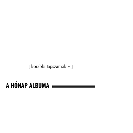
[
korábbi lapszámok »
]
A HÓNAP ALBUMA