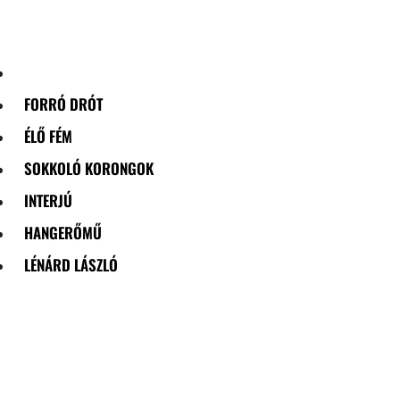
Skip
to
content
FORRÓ DRÓT
ÉLŐ FÉM
SOKKOLÓ KORONGOK
INTERJÚ
HANGERŐMŰ
LÉNÁRD LÁSZLÓ