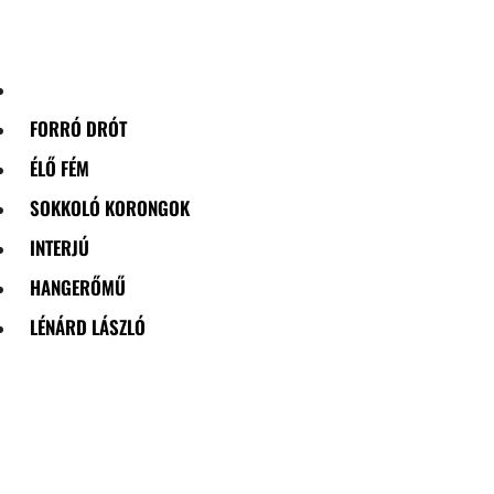
Skip
to
content
FORRÓ DRÓT
ÉLŐ FÉM
SOKKOLÓ KORONGOK
INTERJÚ
HANGERŐMŰ
LÉNÁRD LÁSZLÓ