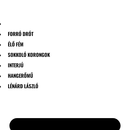
Skip
to
content
FORRÓ DRÓT
ÉLŐ FÉM
SOKKOLÓ KORONGOK
INTERJÚ
HANGERŐMŰ
LÉNÁRD LÁSZLÓ