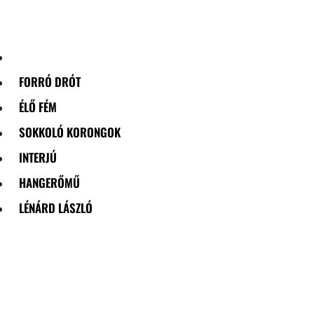
Skip
to
content
FORRÓ DRÓT
ÉLŐ FÉM
SOKKOLÓ KORONGOK
INTERJÚ
HANGERŐMŰ
LÉNÁRD LÁSZLÓ