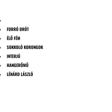
Skip
to
content
FORRÓ DRÓT
ÉLŐ FÉM
SOKKOLÓ KORONGOK
INTERJÚ
HANGERŐMŰ
LÉNÁRD LÁSZLÓ