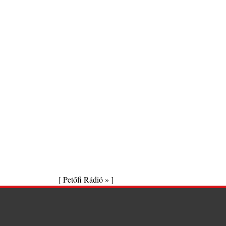
[
Petőfi Rádió »
]