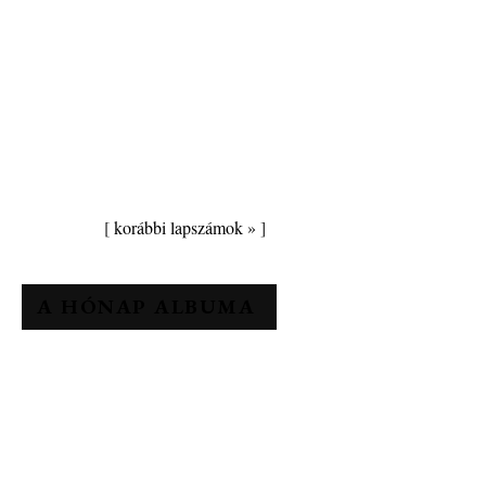
[
korábbi lapszámok »
]
A HÓNAP ALBUMA