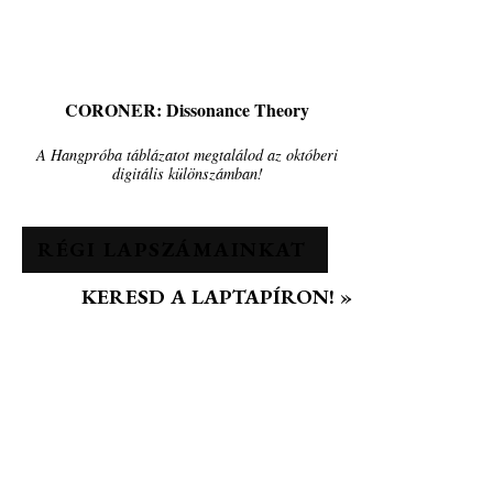
CORONER: Dissonance Theory
A Hangpróba táblázatot megtalálod az októberi
digitális különszámban!
RÉGI LAPSZÁMAINKAT
KERESD A LAPTAPÍRON! »