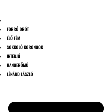
Skip
to
content
FORRÓ DRÓT
ÉLŐ FÉM
SOKKOLÓ KORONGOK
INTERJÚ
HANGERŐMŰ
LÉNÁRD LÁSZLÓ