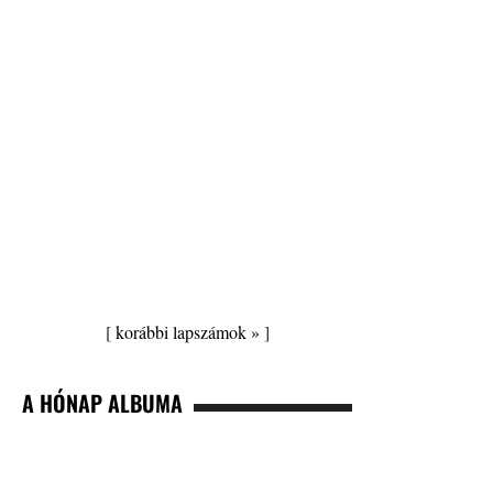
[
korábbi lapszámok »
]
A HÓNAP ALBUMA