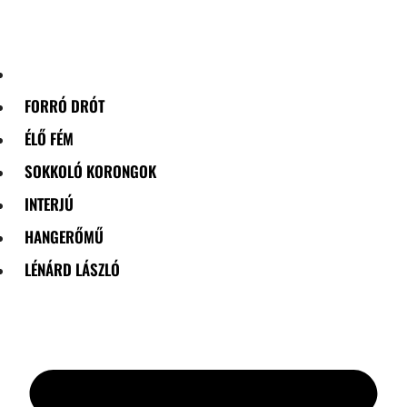
Skip
to
content
FORRÓ DRÓT
ÉLŐ FÉM
SOKKOLÓ KORONGOK
INTERJÚ
HANGERŐMŰ
LÉNÁRD LÁSZLÓ