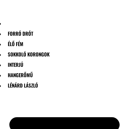
Skip
to
content
FORRÓ DRÓT
ÉLŐ FÉM
SOKKOLÓ KORONGOK
INTERJÚ
HANGERŐMŰ
LÉNÁRD LÁSZLÓ