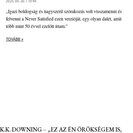
2025. 06. 30. / 19:44
„Igazi boldogság és nagyszerű szórakozás volt visszamenni és
felvenni a Never Satisfied ezen verzióját, egy olyan dalét, amit
több mint 50 évvel ezelőtt írtam.”
TOVÁBB »
K.K. DOWNING – „EZ AZ ÉN ÖRÖKSÉGEM IS,