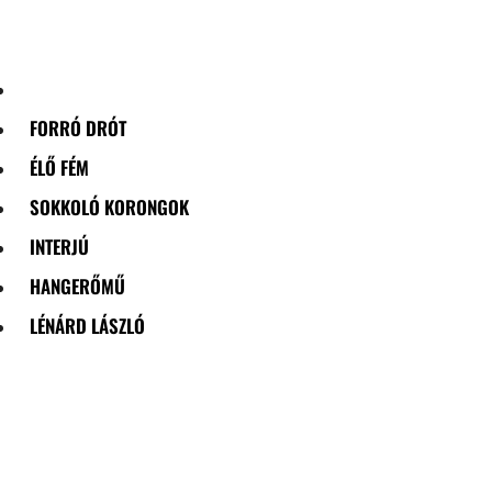
Skip
to
content
FORRÓ DRÓT
ÉLŐ FÉM
SOKKOLÓ KORONGOK
INTERJÚ
HANGERŐMŰ
LÉNÁRD LÁSZLÓ