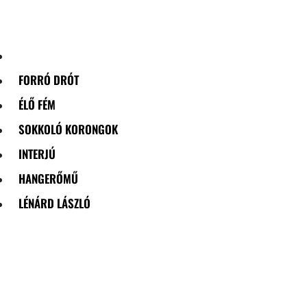
Skip
to
content
FORRÓ DRÓT
ÉLŐ FÉM
SOKKOLÓ KORONGOK
INTERJÚ
HANGERŐMŰ
LÉNÁRD LÁSZLÓ