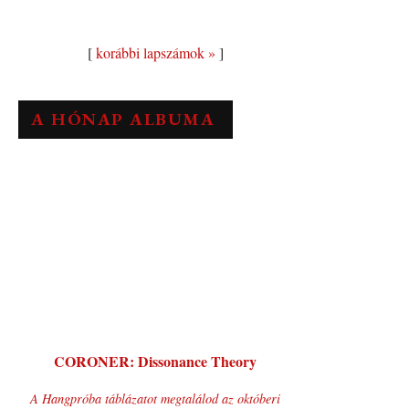
[
korábbi lapszámok »
]
A HÓNAP ALBUMA
CORONER: Dissonance Theory
A Hangpróba táblázatot megtalálod az októberi