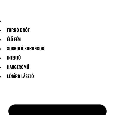
Skip
to
content
FORRÓ DRÓT
ÉLŐ FÉM
SOKKOLÓ KORONGOK
INTERJÚ
HANGERŐMŰ
LÉNÁRD LÁSZLÓ