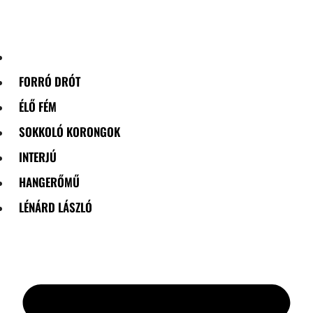
Skip
to
content
FORRÓ DRÓT
ÉLŐ FÉM
SOKKOLÓ KORONGOK
INTERJÚ
HANGERŐMŰ
LÉNÁRD LÁSZLÓ