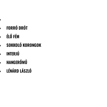
Skip
to
content
FORRÓ DRÓT
ÉLŐ FÉM
SOKKOLÓ KORONGOK
INTERJÚ
HANGERŐMŰ
LÉNÁRD LÁSZLÓ