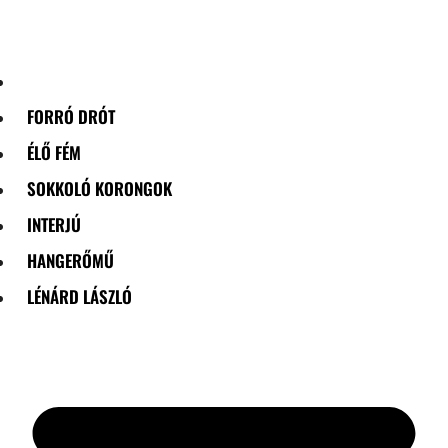
Skip
to
content
FORRÓ DRÓT
ÉLŐ FÉM
SOKKOLÓ KORONGOK
INTERJÚ
HANGERŐMŰ
LÉNÁRD LÁSZLÓ