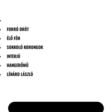
Skip
to
content
FORRÓ DRÓT
ÉLŐ FÉM
SOKKOLÓ KORONGOK
INTERJÚ
HANGERŐMŰ
LÉNÁRD LÁSZLÓ