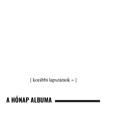
[
korábbi lapszámok »
]
A HÓNAP ALBUMA