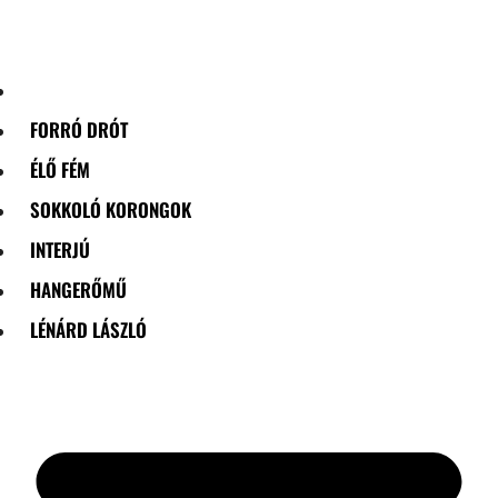
Skip
to
content
FORRÓ DRÓT
ÉLŐ FÉM
SOKKOLÓ KORONGOK
INTERJÚ
HANGERŐMŰ
LÉNÁRD LÁSZLÓ