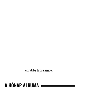
[
korábbi lapszámok »
]
A HÓNAP ALBUMA