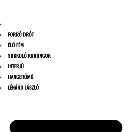
Skip
to
content
FORRÓ DRÓT
ÉLŐ FÉM
SOKKOLÓ KORONGOK
INTERJÚ
HANGERŐMŰ
LÉNÁRD LÁSZLÓ