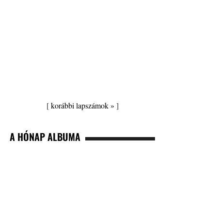
[
korábbi lapszámok »
]
A HÓNAP ALBUMA