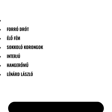
Skip
to
content
FORRÓ DRÓT
ÉLŐ FÉM
SOKKOLÓ KORONGOK
INTERJÚ
HANGERŐMŰ
LÉNÁRD LÁSZLÓ