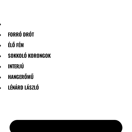
Skip
to
content
FORRÓ DRÓT
ÉLŐ FÉM
SOKKOLÓ KORONGOK
INTERJÚ
HANGERŐMŰ
LÉNÁRD LÁSZLÓ