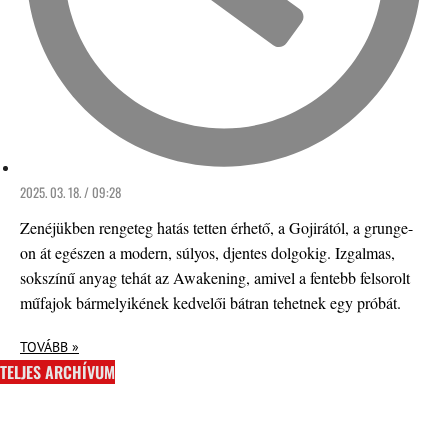
2025. 03. 18. / 09:28
Zenéjükben rengeteg hatás tetten érhető, a Gojirától, a grunge-
on át egészen a modern, súlyos, djentes dolgokig. Izgalmas,
sokszínű anyag tehát az Awakening, amivel a fentebb felsorolt
műfajok bármelyikének kedvelői bátran tehetnek egy próbát.
TOVÁBB »
TELJES ARCHÍVUM