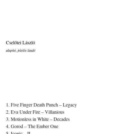
Cselőtei László
alapító, felelős kiadó
1. Five Finger Death Punch – Legacy
2. Eva Under Fire – Villanious
3. Motionless in White – Decades
4. Gorod – The Ember One
5. Iconic – II