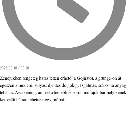
2025. 03. 18. / 09:28
Zenéjükben rengeteg hatás tetten érhető, a Gojirától, a grunge-on át
egészen a modern, súlyos, djentes dolgokig. Izgalmas, sokszínű anyag
tehát az Awakening, amivel a fentebb felsorolt műfajok bármelyikének
kedvelői bátran tehetnek egy próbát.