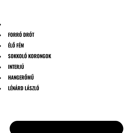
Skip
to
content
FORRÓ DRÓT
ÉLŐ FÉM
SOKKOLÓ KORONGOK
INTERJÚ
HANGERŐMŰ
LÉNÁRD LÁSZLÓ