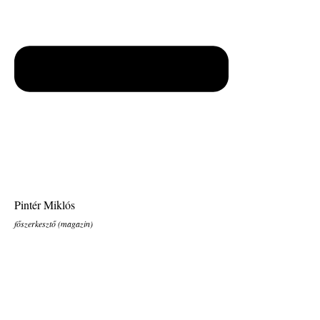
Pintér Miklós
főszerkesztő (magazin)