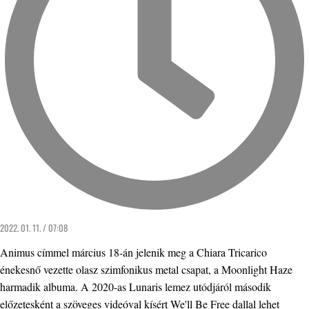
2022. 01. 11. / 07:08
Animus címmel március 18-án jelenik meg a Chiara Tricarico
énekesnő vezette olasz szimfonikus metal csapat, a Moonlight Haze
harmadik albuma. A 2020-as Lunaris lemez utódjáról második
előzetesként a szöveges videóval kísért We'll Be Free dallal lehet