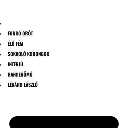
Skip
to
content
FORRÓ DRÓT
ÉLŐ FÉM
SOKKOLÓ KORONGOK
INTERJÚ
HANGERŐMŰ
LÉNÁRD LÁSZLÓ