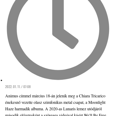
2022. 01. 11. / 07:08
Animus címmel március 18-án jelenik meg a Chiara Tricarico
énekesnő vezette olasz szimfonikus metal csapat, a Moonlight
Haze harmadik albuma. A 2020-as Lunaris lemez utódjáról
második előzetesként a szöveges videóval kísért We'll Be Free