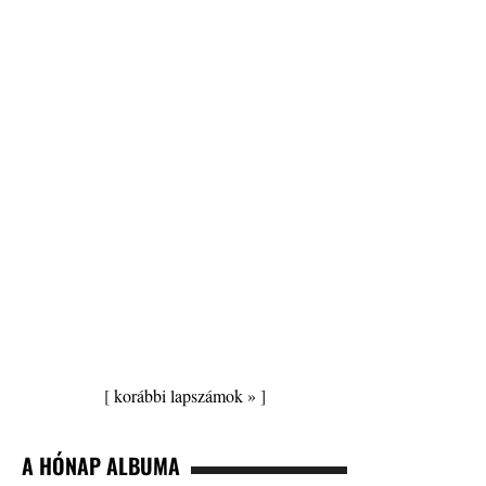
[
korábbi lapszámok »
]
A HÓNAP ALBUMA