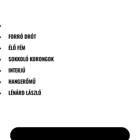
Skip
to
content
FORRÓ DRÓT
ÉLŐ FÉM
SOKKOLÓ KORONGOK
INTERJÚ
HANGERŐMŰ
LÉNÁRD LÁSZLÓ