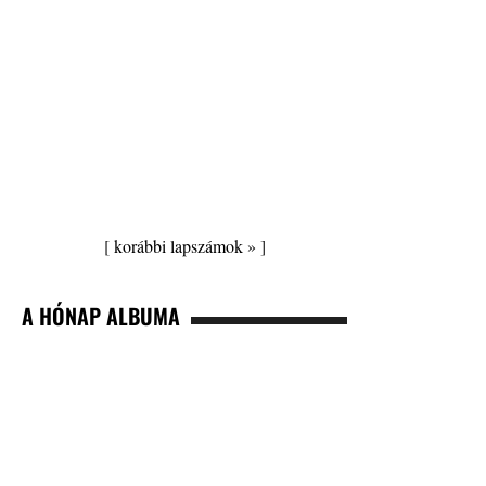
[
korábbi lapszámok »
]
A HÓNAP ALBUMA