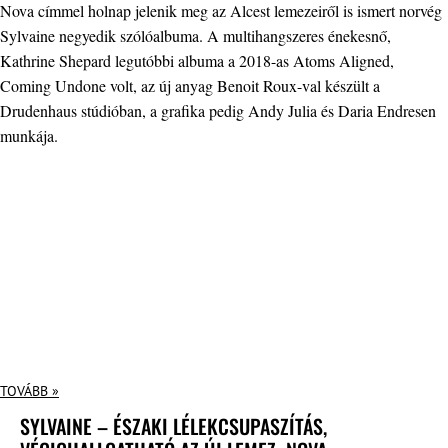
Nova címmel holnap jelenik meg az Alcest lemezeiről is ismert norvég
Sylvaine negyedik szólóalbuma. A multihangszeres énekesnő,
Kathrine Shepard legutóbbi albuma a 2018-as Atoms Aligned,
Coming Undone volt, az új anyag Benoit Roux-val készült a
Drudenhaus stúdióban, a grafika pedig Andy Julia és Daria Endresen
munkája.
TOVÁBB »
SYLVAINE – ÉSZAKI LÉLEKCSUPASZÍTÁS,