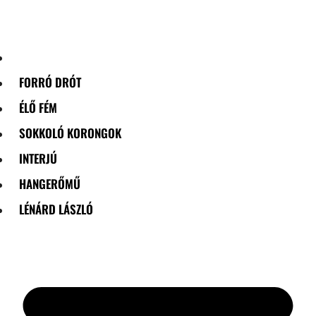
Skip
to
content
FORRÓ DRÓT
ÉLŐ FÉM
SOKKOLÓ KORONGOK
INTERJÚ
HANGERŐMŰ
LÉNÁRD LÁSZLÓ