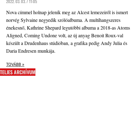
2022. 03. 03. / 11:05
Nova címmel holnap jelenik meg az Alcest lemezeiről is ismert
norvég Sylvaine negyedik szólóalbuma. A multihangszeres
énekesnő, Kathrine Shepard legutóbbi albuma a 2018-as Atoms
Aligned, Coming Undone volt, az új anyag Benoit Roux-val
készült a Drudenhaus stúdióban, a grafika pedig Andy Julia és
Daria Endresen munkája.
TOVÁBB »
TELJES ARCHÍVUM