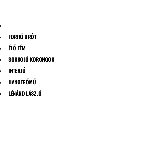
Skip
to
content
FORRÓ DRÓT
ÉLŐ FÉM
SOKKOLÓ KORONGOK
INTERJÚ
HANGERŐMŰ
LÉNÁRD LÁSZLÓ