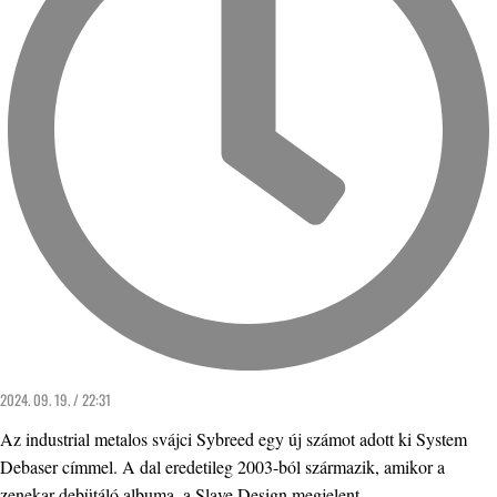
2024. 09. 19. / 22:31
Az industrial metalos svájci Sybreed egy új számot adott ki System
Debaser címmel. A dal eredetileg 2003-ból származik, amikor a
zenekar debütáló albuma, a Slave Design megjelent.