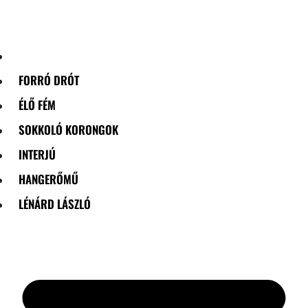
Skip
to
content
FORRÓ DRÓT
ÉLŐ FÉM
SOKKOLÓ KORONGOK
INTERJÚ
HANGERŐMŰ
LÉNÁRD LÁSZLÓ