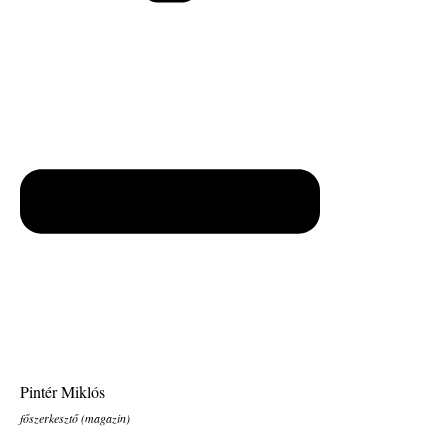
Pintér Miklós
főszerkesztő (magazin)