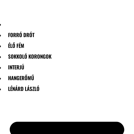
Skip
to
content
FORRÓ DRÓT
ÉLŐ FÉM
SOKKOLÓ KORONGOK
INTERJÚ
HANGERŐMŰ
LÉNÁRD LÁSZLÓ