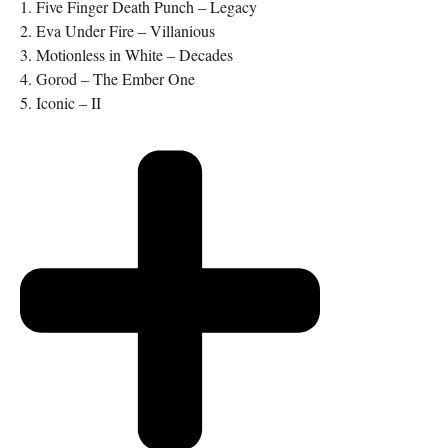
1. Five Finger Death Punch – Legacy
2. Eva Under Fire – Villanious
3. Motionless in White – Decades
4. Gorod – The Ember One
5. Iconic – II