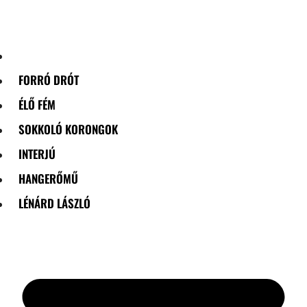
Skip
to
content
FORRÓ DRÓT
ÉLŐ FÉM
SOKKOLÓ KORONGOK
INTERJÚ
HANGERŐMŰ
LÉNÁRD LÁSZLÓ