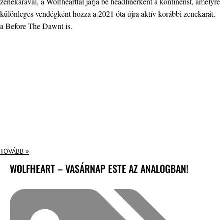
zenekarával, a Wolfhearttal járja be headlinerként a kontinenst, amelyre
különleges vendégként hozza a 2021 óta újra aktív korábbi zenekarát,
a Before The Dawnt is.
TOVÁBB »
WOLFHEART – VASÁRNAP ESTE AZ ANALOGBAN!