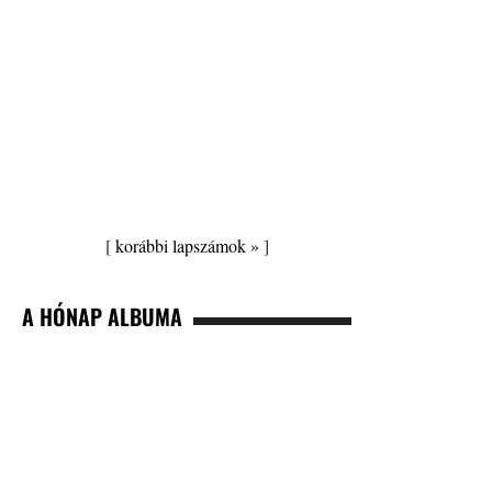
[
korábbi lapszámok »
]
A HÓNAP ALBUMA