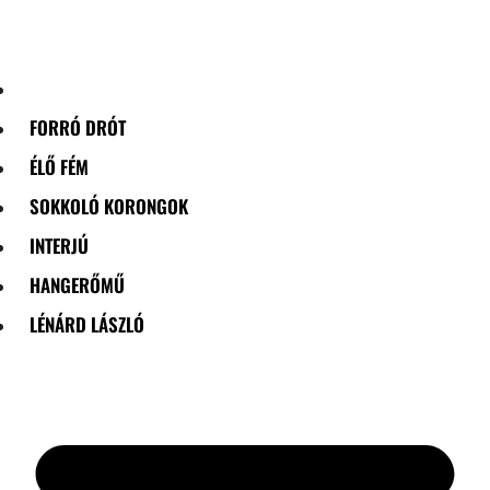
Skip
to
content
FORRÓ DRÓT
ÉLŐ FÉM
SOKKOLÓ KORONGOK
INTERJÚ
HANGERŐMŰ
LÉNÁRD LÁSZLÓ