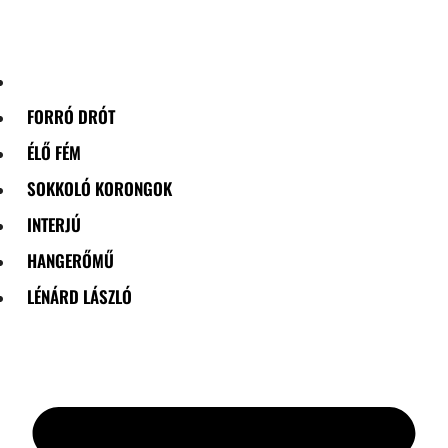
Skip
to
content
FORRÓ DRÓT
ÉLŐ FÉM
SOKKOLÓ KORONGOK
INTERJÚ
HANGERŐMŰ
LÉNÁRD LÁSZLÓ