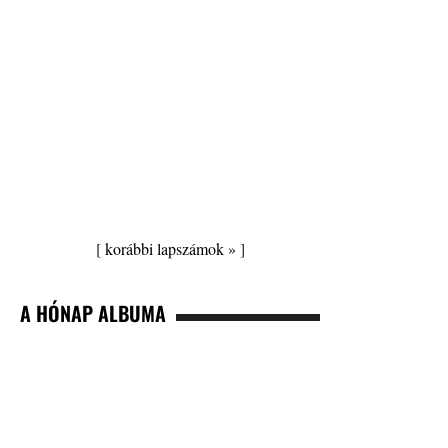
[
korábbi lapszámok »
]
A HÓNAP ALBUMA