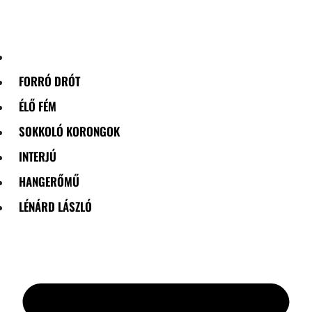
Skip
to
content
FORRÓ DRÓT
ÉLŐ FÉM
SOKKOLÓ KORONGOK
INTERJÚ
HANGERŐMŰ
LÉNÁRD LÁSZLÓ