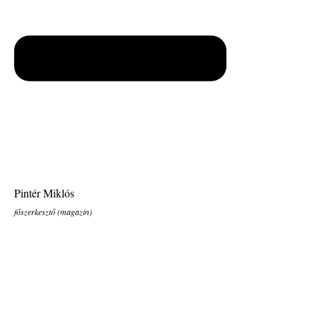
Pintér Miklós
főszerkesztő (magazin)