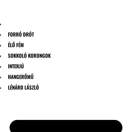
Skip
to
content
FORRÓ DRÓT
ÉLŐ FÉM
SOKKOLÓ KORONGOK
INTERJÚ
HANGERŐMŰ
LÉNÁRD LÁSZLÓ