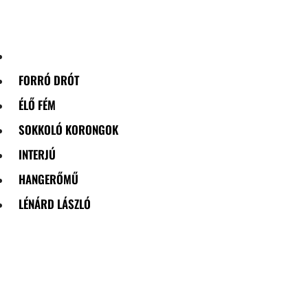
Skip
to
content
FORRÓ DRÓT
ÉLŐ FÉM
SOKKOLÓ KORONGOK
INTERJÚ
HANGERŐMŰ
LÉNÁRD LÁSZLÓ