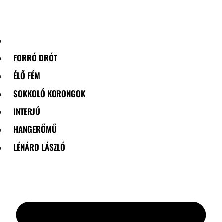
Skip
to
content
FORRÓ DRÓT
ÉLŐ FÉM
SOKKOLÓ KORONGOK
INTERJÚ
HANGERŐMŰ
LÉNÁRD LÁSZLÓ