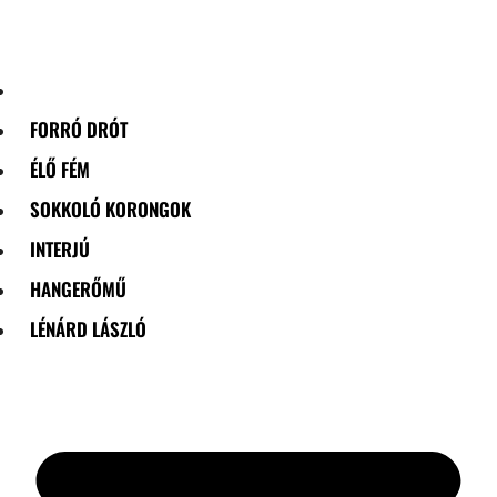
Skip
to
content
FORRÓ DRÓT
ÉLŐ FÉM
SOKKOLÓ KORONGOK
INTERJÚ
HANGERŐMŰ
LÉNÁRD LÁSZLÓ