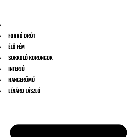
Skip
to
content
FORRÓ DRÓT
ÉLŐ FÉM
SOKKOLÓ KORONGOK
INTERJÚ
HANGERŐMŰ
LÉNÁRD LÁSZLÓ