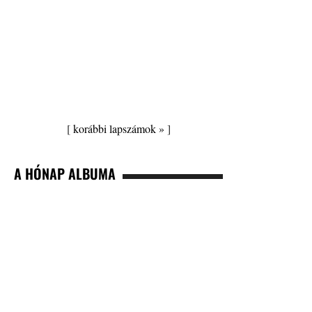
[
korábbi lapszámok »
]
A HÓNAP ALBUMA