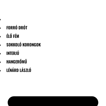
Skip
to
content
FORRÓ DRÓT
ÉLŐ FÉM
SOKKOLÓ KORONGOK
INTERJÚ
HANGERŐMŰ
LÉNÁRD LÁSZLÓ