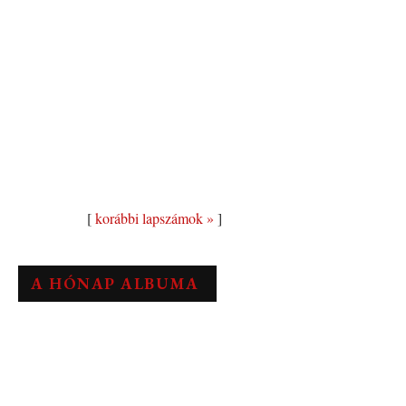
[
korábbi lapszámok »
]
A HÓNAP ALBUMA