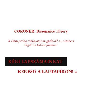
CORONER: Dissonance Theory
A Hangpróba táblázatot megtalálod az októberi
digitális különszámban!
RÉGI LAPSZÁMAINKAT
KERESD A LAPTAPÍRON! »