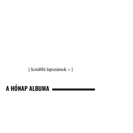
[
korábbi lapszámok »
]
A HÓNAP ALBUMA