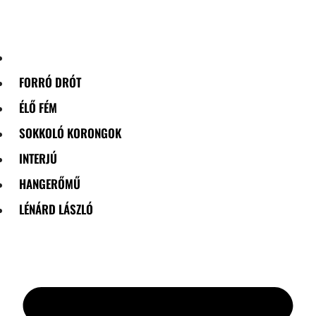
Skip
to
content
FORRÓ DRÓT
ÉLŐ FÉM
SOKKOLÓ KORONGOK
INTERJÚ
HANGERŐMŰ
LÉNÁRD LÁSZLÓ