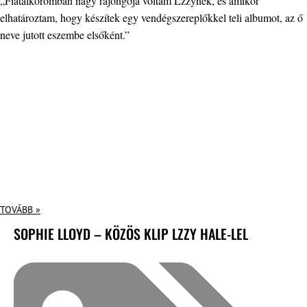
„Fiatalkoromban nagy rajongója voltam Lzzynek, és amikor
elhatároztam, hogy készítek egy vendégszereplőkkel teli albumot, az ő
neve jutott eszembe elsőként.”
TOVÁBB »
SOPHIE LLOYD – KÖZÖS KLIP LZZY HALE-LEL