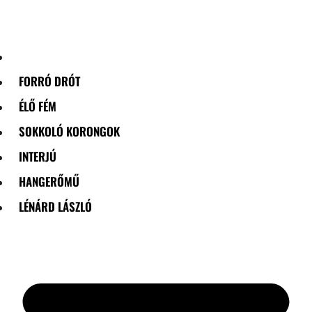
Skip
to
content
FORRÓ DRÓT
ÉLŐ FÉM
SOKKOLÓ KORONGOK
INTERJÚ
HANGERŐMŰ
LÉNÁRD LÁSZLÓ