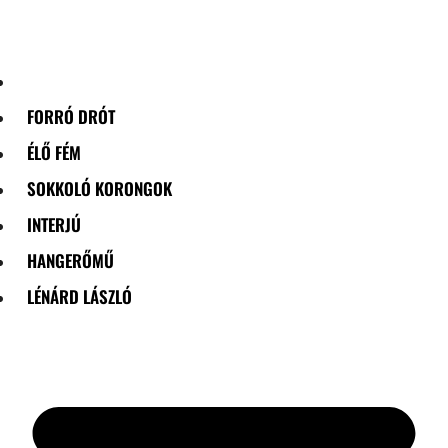
Skip
to
content
FORRÓ DRÓT
ÉLŐ FÉM
SOKKOLÓ KORONGOK
INTERJÚ
HANGERŐMŰ
LÉNÁRD LÁSZLÓ