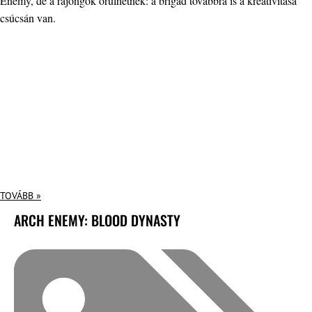
Enemy, de a rajongók örülhetnek: a brigád továbbra is a kreativitása
csúcsán van.
TOVÁBB »
ARCH ENEMY: BLOOD DYNASTY