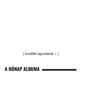
[
korábbi lapszámok »
]
A HÓNAP ALBUMA