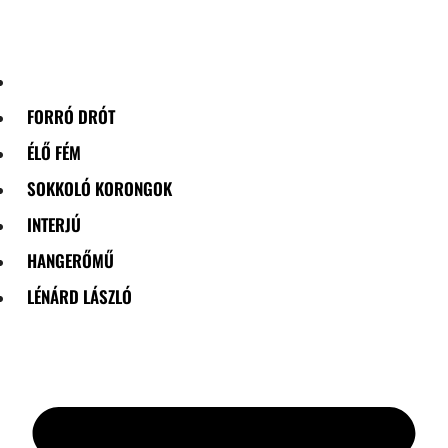
Skip
to
content
FORRÓ DRÓT
ÉLŐ FÉM
SOKKOLÓ KORONGOK
INTERJÚ
HANGERŐMŰ
LÉNÁRD LÁSZLÓ