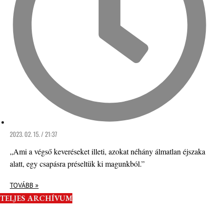
2023. 02. 15. / 21:37
„Ami a végső keveréseket illeti, azokat néhány álmatlan éjszaka
alatt, egy csapásra préseltük ki magunkból.”
TOVÁBB »
TELJES ARCHÍVUM