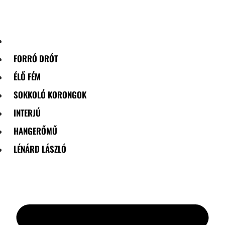
Skip
to
content
FORRÓ DRÓT
ÉLŐ FÉM
SOKKOLÓ KORONGOK
INTERJÚ
HANGERŐMŰ
LÉNÁRD LÁSZLÓ