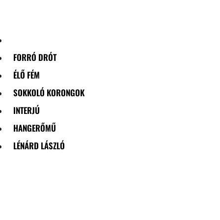
Skip
to
content
FORRÓ DRÓT
ÉLŐ FÉM
SOKKOLÓ KORONGOK
INTERJÚ
HANGERŐMŰ
LÉNÁRD LÁSZLÓ