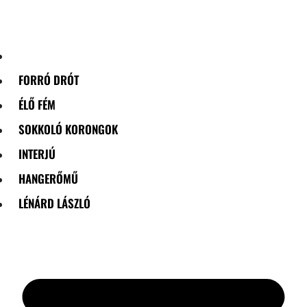
Skip
to
content
FORRÓ DRÓT
ÉLŐ FÉM
SOKKOLÓ KORONGOK
INTERJÚ
HANGERŐMŰ
LÉNÁRD LÁSZLÓ