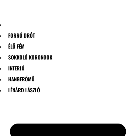
Skip
to
content
FORRÓ DRÓT
ÉLŐ FÉM
SOKKOLÓ KORONGOK
INTERJÚ
HANGERŐMŰ
LÉNÁRD LÁSZLÓ