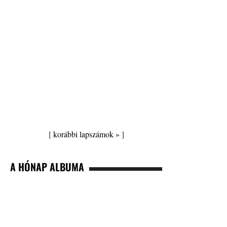
[
korábbi lapszámok »
]
A HÓNAP ALBUMA