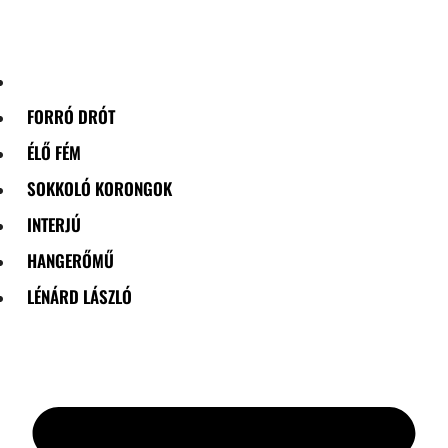
Skip
to
content
FORRÓ DRÓT
ÉLŐ FÉM
SOKKOLÓ KORONGOK
INTERJÚ
HANGERŐMŰ
LÉNÁRD LÁSZLÓ