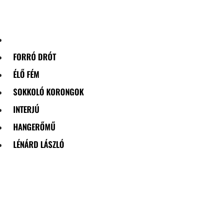
Skip
to
content
FORRÓ DRÓT
ÉLŐ FÉM
SOKKOLÓ KORONGOK
INTERJÚ
HANGERŐMŰ
LÉNÁRD LÁSZLÓ